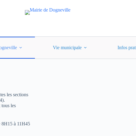
ogneville
Vie municipale
Infos pra
es les sections
4).
 tous les
 de 8H15 à 11H45